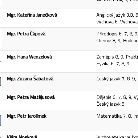
Mgr. Kateřina Janečková
Anglický jazyk 3.B, 
výchova 6, Výchova 
Mgr. Petra Čápová
Přírodopis 6, 7, 8, 
Chemie 8, 9, Hudebn
Mgr. Hana Wenzelová
Zeměpis 8, 9, Prakti
Fyzika 6, 7, 8, 9
Mgr. Zuzana Šabatová
Český jazyk 7, 8, 9,
Mgr. Petra Matějusová
Dějepis 6, 7, 8, 9, 
Český jazyk 5
Mgr. Petr Jarolímek
Matematika 7, 8, In
Klára Nosková
Vychovatelka ve škol