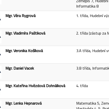
Zeměpis 7, Hudební
Informatika 8
Mgr. Věra Rygrová
1. třída, Hudební vý
Mgr. Vladimíra Paštiková
2. třída (zástup za 
Mgr. Veronika Košíková
3.A třída, Hudební 
Mgr. Daniel Vacek
3.B třída, Informat
Mgr. Kateřina Hvězdová Dohnálková
4. třída
Mgr. Lenka Hepnarová
Matematika 5, Zeměp
Vlastivěda 4, 5, Pra