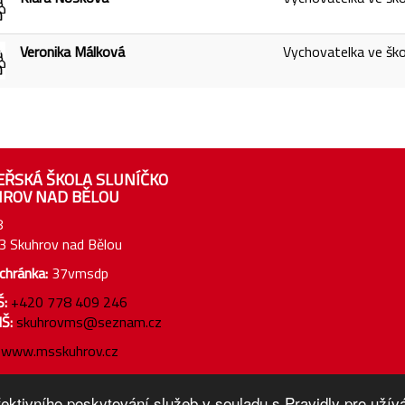
Veronika Málková
Vychovatelka ve škol
ŘSKÁ ŠKOLA SLUNÍČKO
ROV NAD BĚLOU
8
3 Skuhrov nad Bělou
chránka:
37vmsdp
Š:
+420 778 409 246
Š:
skuhrovms@seznam.cz
www.msskuhrov.cz
fektivního poskytování služeb v souladu s Pravidly pro uží