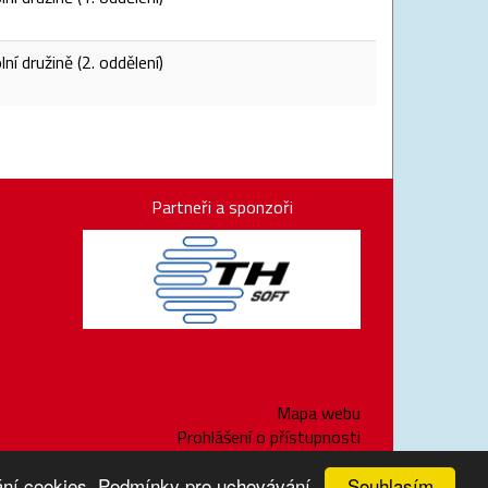
ní družině (2. oddělení)
Partneři a sponzoři
Mapa webu
Prohlášení o přístupnosti
Souhlasím
vání cookies. Podmínky pro uchovávání