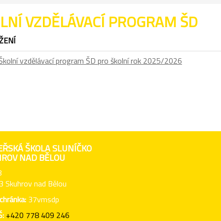
LNÍ VZDĚLÁVACÍ PROGRAM ŠD
ŽENÍ
Školní vzdělávací program ŠD pro školní rok 2025/2026
ŘSKÁ ŠKOLA SLUNÍČKO
ROV NAD BĚLOU
8
3 Skuhrov nad Bělou
chránka:
37vmsdp
Š:
+420 778 409 246