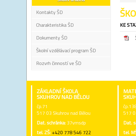
ŠKO
Kontakty ŠD
Charakteristika ŠD
KE STA
Dokumenty ŠD
Školní vzdělávací program ŠD
Rozvrh činností ve ŠD
ZÁKLADNÍ ŠKOLA
MATE
SKUHROV NAD BĚLOU
SKUH
čp.71
čp.13
517 03 Skuhrov nad Bělou
517 0
Dat. schránka:
37vmsdp
Dat. s
tel. ZŠ:
+420 778 546 722
tel. M