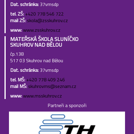
Dat. schránka:
37vmsdp
tel. ZŠ:
+420 778 546 722
mail ZŠ:
skola@zsskuhrov.cz
www:
www.zsskuhrov.cz
MATEŘSKÁ ŠKOLA SLUNÍČKO
SKUHROV NAD BĚLOU
čp.138
517 03 Skuhrov nad Bělou
Dat. schránka:
37vmsdp
tel. MŠ:
+420 778 409 246
mail MŠ:
skuhrovms@seznam.cz
www:
www.msskuhrov.cz
Partneři a sponzoři