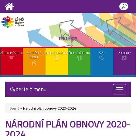
PROJEKTY
ZÁKLADNÍ ŠKOLA
MATEŘSKÁ
ŠKOLNÍ DRUŽINA
ŠKOLNÍ JÍDELNA
ŠPP
PROJEKTY
ŠKOLA
Vyberte z menu
Toggle
navigat
Domů
» Národní plán obnovy 2020-2024
NÁRODNÍ PLÁN OBNOVY 2020-
2024