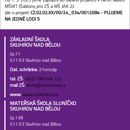
MŠMT (Šablony pro ZŠ a MŠ JAK 2):
Jde o projekt
CZ.02.02.XX/00/24_034/0012084
- PLUJEME
NA JEDNÉ LODI 5
ZÁKLADNÍ ŠKOLA
SKUHROV NAD BĚLOU
čp.71
517 03 Skuhrov nad Bělou
Dat. schránka:
37vmsdp
tel. ZŠ:
+420 778 546 722
mail ZŠ:
skola@zsskuhrov.cz
www:
www.zsskuhrov.cz
MATEŘSKÁ ŠKOLA SLUNÍČKO
SKUHROV NAD BĚLOU
čp.138
517 03 Skuhrov nad Bělou