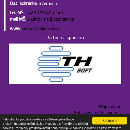
Dat. schránka:
37vmsdp
tel. MŠ:
+420 778 409 246
mail MŠ:
skuhrovms@seznam.cz
www:
www.msskuhrov.cz
Partneři a sponzoři
Mapa webu
Prohlášení o přístupnosti
Tato stránka používá cookies za účelem optimalizace
Souhlasím
efektivního poskytování služeb v souladu s Pravidly pro užívání
Copyright © www.zsskuhrov.cz, created by TH SOFT.
cookies. Podmínky pro uchovávání nebo přístup ke cookies je možné nastavit ve vašem