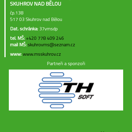
SKUHROV NAD BĚLOU
čp.138
517 03 Skuhrov nad Bělou
Dat. schránka:
37vmsdp
tel. MŠ:
+420 778 409 246
mail MŠ:
skuhrovms@seznam.cz
www:
www.msskuhrov.cz
Partneři a sponzoři