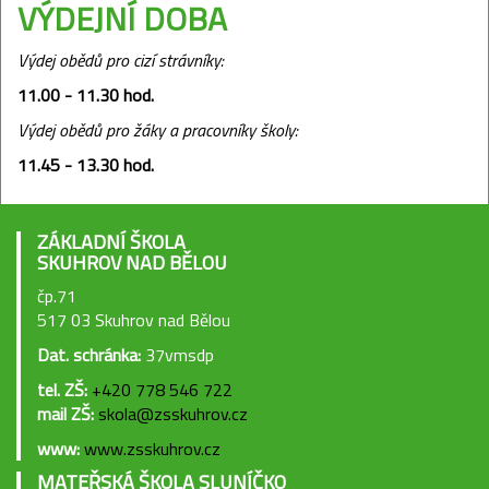
VÝDEJNÍ DOBA
Výdej obědů pro cizí strávníky:
11.00 - 11.30 hod.
Výdej obědů pro žáky a pracovníky školy:
11.45 - 13.30 hod.
ZÁKLADNÍ ŠKOLA
SKUHROV NAD BĚLOU
čp.71
517 03 Skuhrov nad Bělou
Dat. schránka:
37vmsdp
tel. ZŠ:
+420 778 546 722
mail ZŠ:
skola@zsskuhrov.cz
www:
www.zsskuhrov.cz
MATEŘSKÁ ŠKOLA SLUNÍČKO